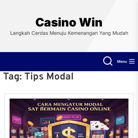
Skip
to
the
Casino Win
content
Langkah Cerdas Menuju Kemenangan Yang Mudah
Menu
Tag:
Tips Modal