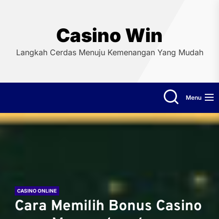
Skip
to
the
Casino Win
content
Langkah Cerdas Menuju Kemenangan Yang Mudah
Menu
CASINO ONLINE
Cara Memilih Bonus Casino