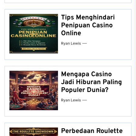
Tips Menghindari
Penipuan Casino
Online
Ryan Lewis
Mengapa Casino
Jadi Hiburan Paling
Populer Dunia?
Ryan Lewis
Perbedaan Roulette