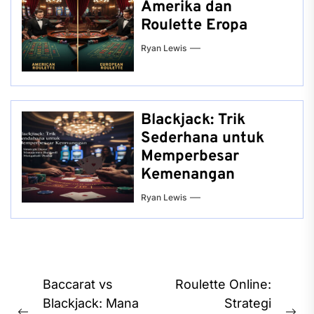
Amerika dan
Roulette Eropa
Ryan Lewis
Blackjack: Trik
Sederhana untuk
Memperbesar
Kemenangan
Ryan Lewis
Post
Baccarat vs
Roulette Online:
navigation
Blackjack: Mana
Strategi