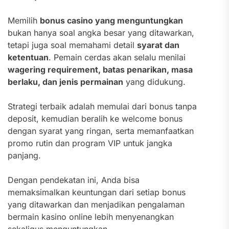
Memilih
bonus casino yang menguntungkan
bukan hanya soal angka besar yang ditawarkan,
tetapi juga soal memahami detail
syarat dan
ketentuan
. Pemain cerdas akan selalu menilai
wagering requirement, batas penarikan, masa
berlaku, dan jenis permainan
yang didukung.
Strategi terbaik adalah memulai dari bonus tanpa
deposit, kemudian beralih ke welcome bonus
dengan syarat yang ringan, serta memanfaatkan
promo rutin dan program VIP untuk jangka
panjang.
Dengan pendekatan ini, Anda bisa
memaksimalkan keuntungan dari setiap bonus
yang ditawarkan dan menjadikan pengalaman
bermain kasino online lebih menyenangkan