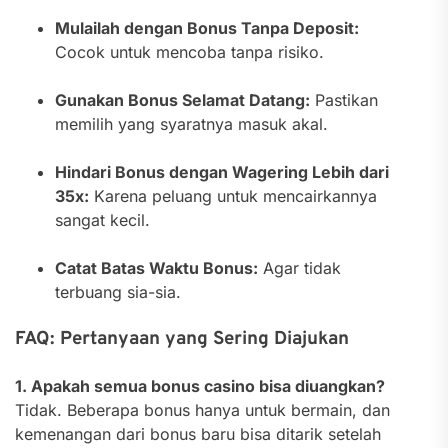
Mulailah dengan Bonus Tanpa Deposit:
Cocok untuk mencoba tanpa risiko.
Gunakan Bonus Selamat Datang:
Pastikan
memilih yang syaratnya masuk akal.
Hindari Bonus dengan Wagering Lebih dari
35x:
Karena peluang untuk mencairkannya
sangat kecil.
Catat Batas Waktu Bonus:
Agar tidak
terbuang sia-sia.
FAQ: Pertanyaan yang Sering Diajukan
1. Apakah semua bonus casino bisa diuangkan?
Tidak. Beberapa bonus hanya untuk bermain, dan
kemenangan dari bonus baru bisa ditarik setelah