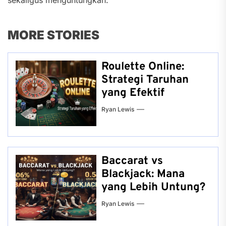
sekaligus menguntungkan.
MORE STORIES
Roulette Online:
Strategi Taruhan
yang Efektif
Ryan Lewis
Baccarat vs
Blackjack: Mana
yang Lebih Untung?
Ryan Lewis