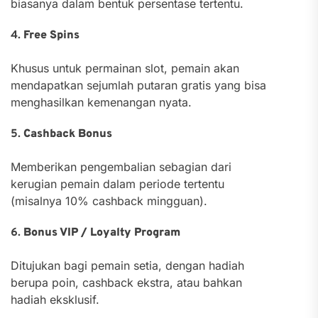
biasanya dalam bentuk persentase tertentu.
4.
Free Spins
Khusus untuk permainan slot, pemain akan
mendapatkan sejumlah putaran gratis yang bisa
menghasilkan kemenangan nyata.
5.
Cashback Bonus
Memberikan pengembalian sebagian dari
kerugian pemain dalam periode tertentu
(misalnya 10% cashback mingguan).
6.
Bonus VIP / Loyalty Program
Ditujukan bagi pemain setia, dengan hadiah
berupa poin, cashback ekstra, atau bahkan
hadiah eksklusif.