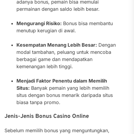
adanya bonus, pemain bisa memulai
permainan dengan saldo lebih besar.
Mengurangi Risiko:
Bonus bisa membantu
menutup kerugian di awal.
Kesempatan Menang Lebih Besar:
Dengan
modal tambahan, peluang untuk mencoba
berbagai game dan mendapatkan
kemenangan lebih tinggi.
Menjadi Faktor Penentu dalam Memilih
Situs:
Banyak pemain yang lebih memilih
situs dengan bonus menarik daripada situs
biasa tanpa promo.
Jenis-Jenis Bonus Casino Online
Sebelum memilih bonus yang menguntungkan,