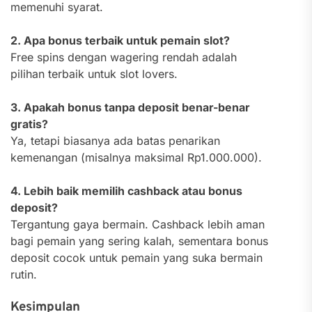
memenuhi syarat.
2. Apa bonus terbaik untuk pemain slot?
Free spins dengan wagering rendah adalah
pilihan terbaik untuk slot lovers.
3. Apakah bonus tanpa deposit benar-benar
gratis?
Ya, tetapi biasanya ada batas penarikan
kemenangan (misalnya maksimal Rp1.000.000).
4. Lebih baik memilih cashback atau bonus
deposit?
Tergantung gaya bermain. Cashback lebih aman
bagi pemain yang sering kalah, sementara bonus
deposit cocok untuk pemain yang suka bermain
rutin.
Kesimpulan