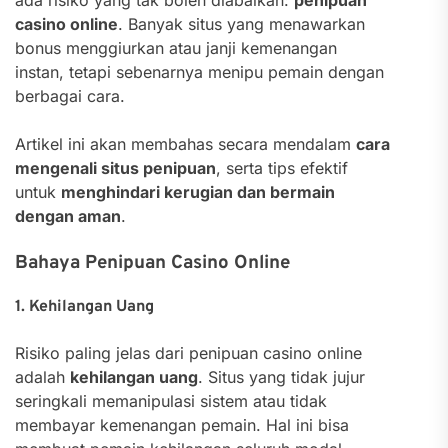
ada risiko yang tak boleh diabaikan:
penipuan
casino online
. Banyak situs yang menawarkan
bonus menggiurkan atau janji kemenangan
instan, tetapi sebenarnya menipu pemain dengan
berbagai cara.
Artikel ini akan membahas secara mendalam
cara
mengenali situs penipuan
, serta tips efektif
untuk
menghindari kerugian dan bermain
dengan aman
.
Bahaya Penipuan Casino Online
1. Kehilangan Uang
Risiko paling jelas dari penipuan casino online
adalah
kehilangan uang
. Situs yang tidak jujur
seringkali memanipulasi sistem atau tidak
membayar kemenangan pemain. Hal ini bisa