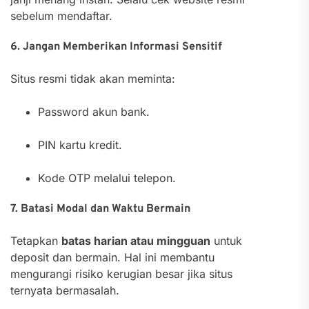
sebelum mendaftar.
6. Jangan Memberikan Informasi Sensitif
Situs resmi tidak akan meminta:
Password akun bank.
PIN kartu kredit.
Kode OTP melalui telepon.
7. Batasi Modal dan Waktu Bermain
Tetapkan
batas harian atau mingguan
untuk
deposit dan bermain. Hal ini membantu
mengurangi risiko kerugian besar jika situs
ternyata bermasalah.