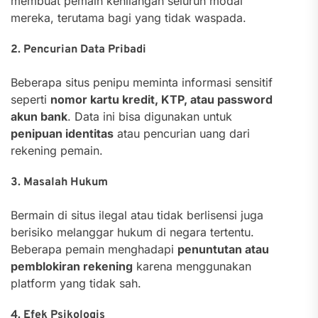
membuat pemain kehilangan seluruh modal
mereka, terutama bagi yang tidak waspada.
2. Pencurian Data Pribadi
Beberapa situs penipu meminta informasi sensitif
seperti
nomor kartu kredit, KTP, atau password
akun bank
. Data ini bisa digunakan untuk
penipuan identitas
atau pencurian uang dari
rekening pemain.
3. Masalah Hukum
Bermain di situs ilegal atau tidak berlisensi juga
berisiko melanggar hukum di negara tertentu.
Beberapa pemain menghadapi
penuntutan atau
pemblokiran rekening
karena menggunakan
platform yang tidak sah.
4. Efek Psikologis