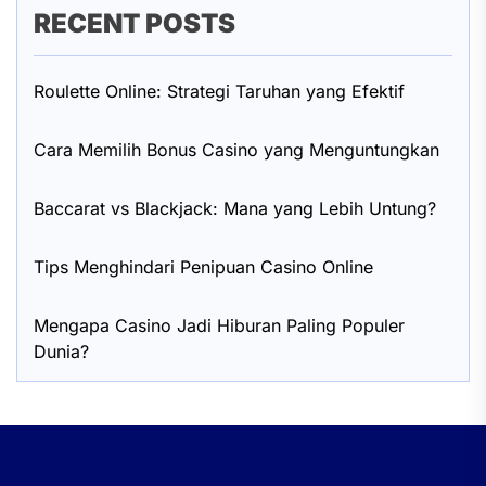
RECENT POSTS
Roulette Online: Strategi Taruhan yang Efektif
Cara Memilih Bonus Casino yang Menguntungkan
Baccarat vs Blackjack: Mana yang Lebih Untung?
Tips Menghindari Penipuan Casino Online
Mengapa Casino Jadi Hiburan Paling Populer
Dunia?