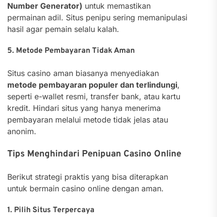
Number Generator)
untuk memastikan
permainan adil. Situs penipu sering memanipulasi
hasil agar pemain selalu kalah.
5. Metode Pembayaran Tidak Aman
Situs casino aman biasanya menyediakan
metode pembayaran populer dan terlindungi
,
seperti e-wallet resmi, transfer bank, atau kartu
kredit. Hindari situs yang hanya menerima
pembayaran melalui metode tidak jelas atau
anonim.
Tips Menghindari Penipuan Casino Online
Berikut strategi praktis yang bisa diterapkan
untuk bermain casino online dengan aman.
1. Pilih Situs Terpercaya