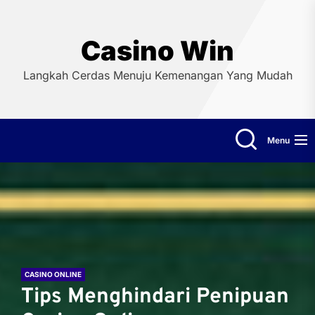
Skip
to
the
Casino Win
content
Langkah Cerdas Menuju Kemenangan Yang Mudah
Menu
CASINO ONLINE
Tips Menghindari Penipuan