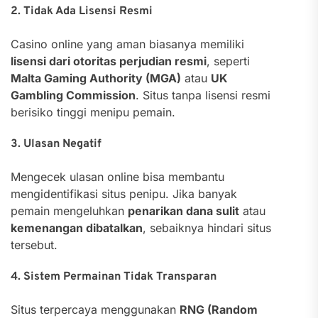
2. Tidak Ada Lisensi Resmi
Casino online yang aman biasanya memiliki
lisensi dari otoritas perjudian resmi
, seperti
Malta Gaming Authority (MGA)
atau
UK
Gambling Commission
. Situs tanpa lisensi resmi
berisiko tinggi menipu pemain.
3. Ulasan Negatif
Mengecek ulasan online bisa membantu
mengidentifikasi situs penipu. Jika banyak
pemain mengeluhkan
penarikan dana sulit
atau
kemenangan dibatalkan
, sebaiknya hindari situs
tersebut.
4. Sistem Permainan Tidak Transparan
Situs terpercaya menggunakan
RNG (Random