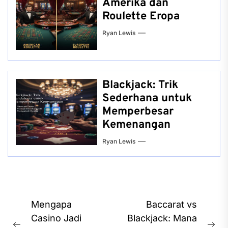
Amerika dan
Roulette Eropa
Ryan Lewis
Blackjack: Trik
Sederhana untuk
Memperbesar
Kemenangan
Ryan Lewis
Post
Mengapa
Baccarat vs
navigation
Casino Jadi
Blackjack: Mana