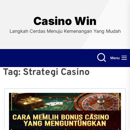
Skip
to
the
Casino Win
content
Langkah Cerdas Menuju Kemenangan Yang Mudah
Menu
Tag:
Strategi Casino