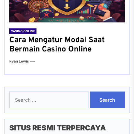
CASINO ONLINE
Cara Mengatur Modal Saat
Bermain Casino Online
Ryan Lewis
Search
for:
SITUS RESMI TERPERCAYA