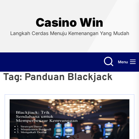
Skip
to
the
Casino Win
content
Langkah Cerdas Menuju Kemenangan Yang Mudah
Menu
Tag:
Panduan Blackjack