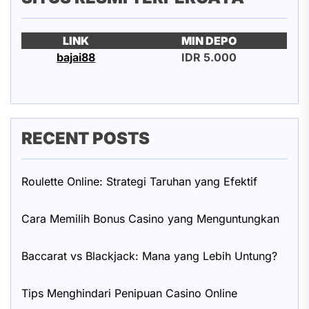
LINK
MIN DEPO
bajai88
IDR 5.000
RECENT POSTS
Roulette Online: Strategi Taruhan yang Efektif
Cara Memilih Bonus Casino yang Menguntungkan
Baccarat vs Blackjack: Mana yang Lebih Untung?
Tips Menghindari Penipuan Casino Online