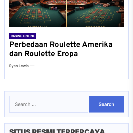
CASINO ONLINE
Perbedaan Roulette Amerika
dan Roulette Eropa
Ryan Lewis
Search
for:
SITUS RESMI TERPERCAYA